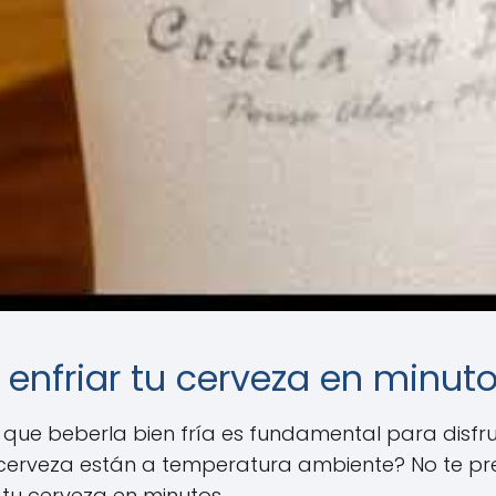
a enfriar tu cerveza en minut
 que beberla bien fría es fundamental para disfr
e cerveza están a temperatura ambiente? No te p
 tu cerveza en minutos.