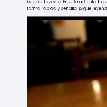
bebida favorita. En este artículo, te
forma rápida y sencilla. ¡Sigue leyend