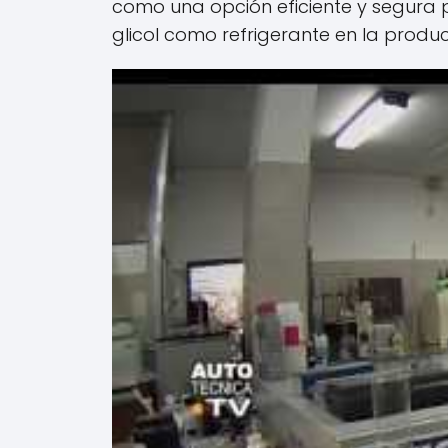
como una opción eficiente y segura p
glicol como refrigerante en la produ