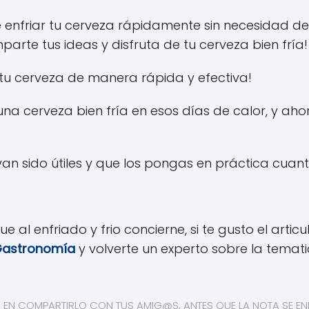
nfriar tu cerveza rápidamente sin necesidad de 
arte tus ideas y disfruta de tu cerveza bien fría!
r tu cerveza de manera rápida y efectiva!
na cerveza bien fría en esos días de calor, y ah
n sido útiles y que los pongas en práctica cuanto
ue al enfriado y frio concierne, si te gusto el artic
astronomía
y volverte un experto sobre la temati
S EN COMPARTIRLO CON TUS AMIG@S, ANTES QUE LA NOTA SE ENF