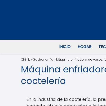
INICIO
HOGAR
TEC
Chill It
Gastronomía
Máquina enfriadora de vasos: la
Máquina enfriadora
coctelería
En la industria de la coctelería, la 
perfecta, el vaso debe estar a la tem