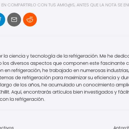
S EN COMPARTIRLO CON TUS AMIG@S, ANTES QUE LA NOTA SE ENF
or la ciencia y tecnología de la refrigeración. Me he de
 los diversos aspectos que componen este fascinante ca
 en refrigeración, he trabajado en numerosas industrias,
emas de refrigeración para maximizar su eficiencia y durab
 lo largo de los años, he acumulado un conocimiento ampl
illIt. Aquí, encontrarás artículos bien investigados y fá
n la refrigeración.
ectivos
Antorch