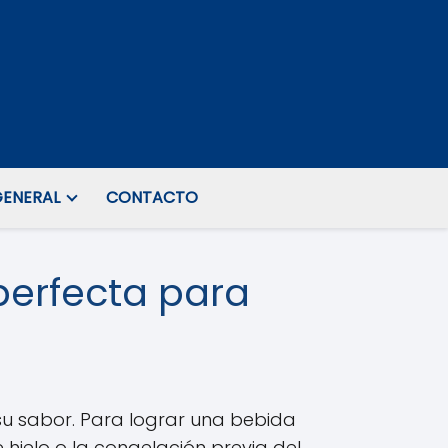
ENERAL
CONTACTO
perfecta para
 su sabor. Para lograr una bebida
 hielo o la congelación previa del