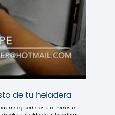
sto de tu heladera
constante puede resultar molesto e
disminuir el ruido de tu heladera: