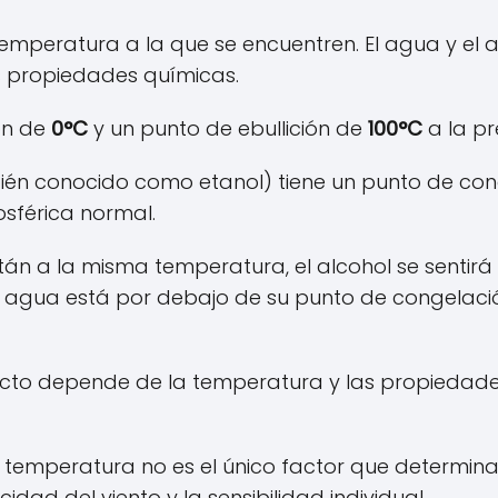
mperatura a la que se encuentren. El agua y el a
us propiedades químicas.
ón de
0°C
y un punto de ebullición de
100°C
a la pr
ambién conocido como etanol) tiene un punto de c
sférica normal.
 están a la misma temperatura, el alcohol se senti
el agua está por debajo de su punto de congelación
tacto depende de la temperatura y las propiedade
 temperatura no es el único factor que determina l
dad del viento y la sensibilidad individual.