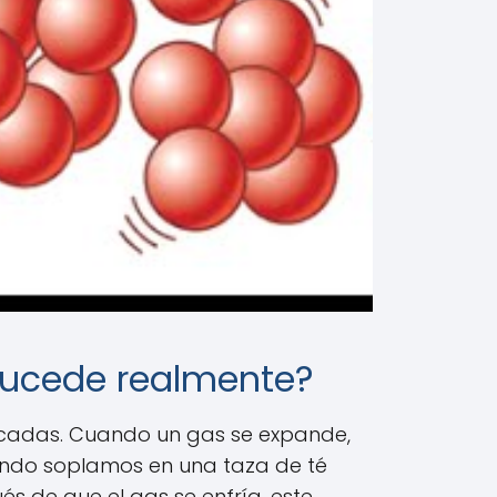
 sucede realmente?
décadas. Cuando un gas se expande,
uando soplamos en una taza de té
és de que el gas se enfría, este