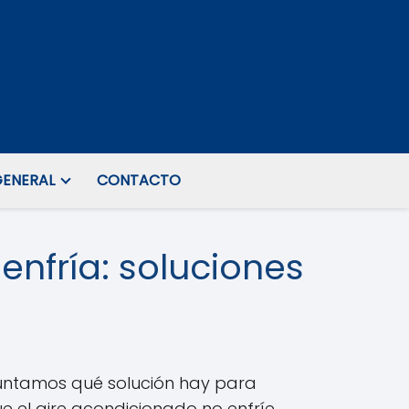
ENERAL
CONTACTO
nfría: soluciones
guntamos qué solución hay para
e el aire acondicionado no enfríe