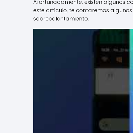
Afortunadamente, existen algunos con
este artículo, te contaremos alguno
sobrecalentamiento.