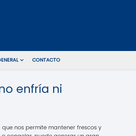
ENERAL
CONTACTO
no enfría ni
a que nos permite mantener frescos y
r o congelar, puede generar un gran